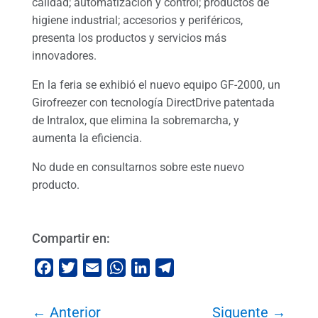
calidad; automatización y control; productos de
higiene industrial; accesorios y periféricos,
presenta los productos y servicios más
innovadores.
En la feria se exhibió el nuevo equipo GF-2000, un
Girofreezer con tecnología DirectDrive patentada
de Intralox, que elimina la sobremarcha, y
aumenta la eficiencia.
No dude en consultarnos sobre este nuevo
producto.
Compartir en:
Facebook
Twitter
Email
WhatsApp
LinkedIn
Telegram
←
Anterior
Siguente
→