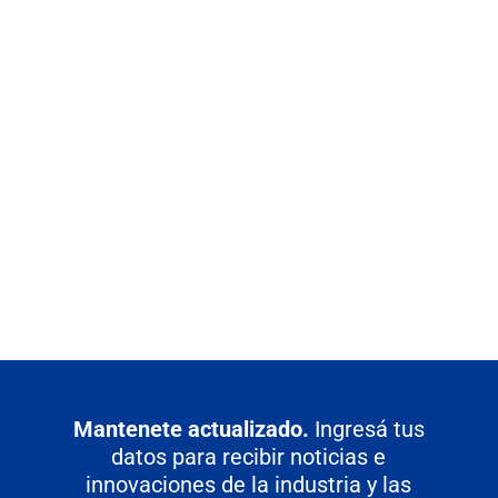
e
t
i
t
k
e
b
t
l
s
e
g
o
e
A
d
r
o
r
p
I
a
k
p
n
m
Mantenete actualizado.
Ingresá tus
datos para recibir noticias e
innovaciones de la industria y las