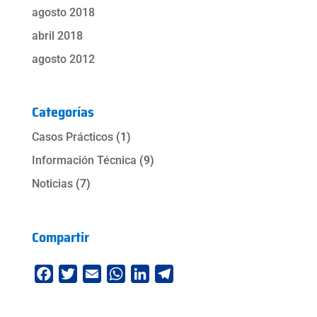
agosto 2018
abril 2018
agosto 2012
Categorías
Casos Prácticos
(1)
Información Técnica
(9)
Noticias
(7)
Compartir
F
T
E
W
L
T
a
w
m
h
i
e
c
i
a
a
n
l