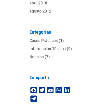
abril 2018
agosto 2012
Categorías
Casos Prácticos
(1)
Información Técnica
(9)
Noticias
(7)
Compartir
F
T
E
W
L
a
w
m
h
i
T
c
i
a
a
n
e
e
t
i
t
k