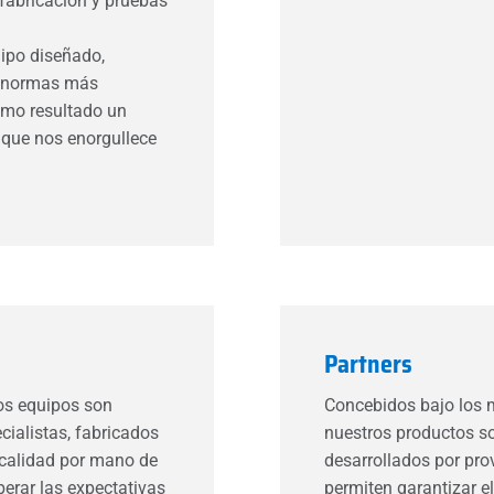
 fabricación y pruebas
ipo diseñado,
s normas más
como resultado un
l que nos enorgullece
Partners
os equipos son
Concebidos bajo los m
cialistas, fabricados
nuestros productos s
 calidad por mano de
desarrollados por pro
perar las expectativas
permiten garantizar 