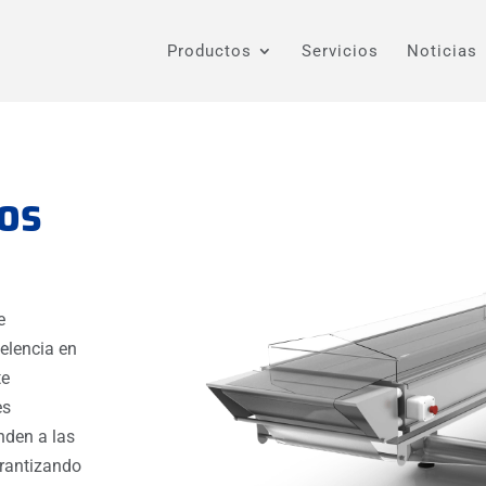
Productos
Servicios
Noticias
ros
e
celencia en
te
es
nden a las
arantizando