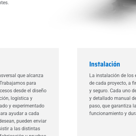
ntes.
Instalación
ansversal que alcanza
La instalación de los 
. Trabajamos para
de cada proyecto, a fi
ocesos desde el diseño
y seguro. Cada uno d
ción, logística y
y detallado manual de
cado y experimentado
paso, que garantiza l
para ayudar a cada
funcionamiento y dura
 desean, pueden enviar
stir a las distintas